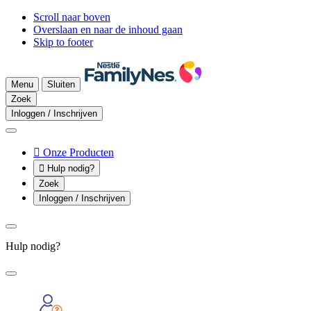
Scroll naar boven
Overslaan en naar de inhoud gaan
Skip to footer
Menu
Sluiten
Zoek
Inloggen / Inschrijven

Onze Producten

Hulp nodig?
Zoek
Inloggen / Inschrijven
Hulp nodig?