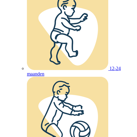
12-24
maanden