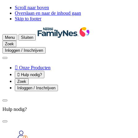
Scroll naar boven
Overslaan en naar de inhoud gaan
Skip to footer
Menu
Sluiten
Zoek
Inloggen / Inschrijven

Onze Producten

Hulp nodig?
Zoek
Inloggen / Inschrijven
Hulp nodig?