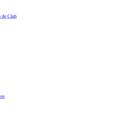
n de Club
ers