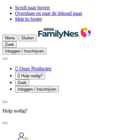
Scroll naar boven
Overslaan en naar de inhoud gaan
Skip to footer
Menu
Sluiten
Zoek
Inloggen / Inschrijven

Onze Producten

Hulp nodig?
Zoek
Inloggen / Inschrijven
Hulp nodig?