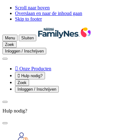
Scroll naar boven
Overslaan en naar de inhoud gaan
Skip to footer
Menu
Sluiten
Zoek
Inloggen / Inschrijven

Onze Producten

Hulp nodig?
Zoek
Inloggen / Inschrijven
Hulp nodig?