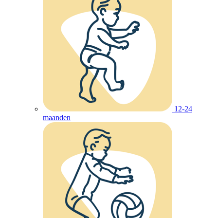
12-24
maanden