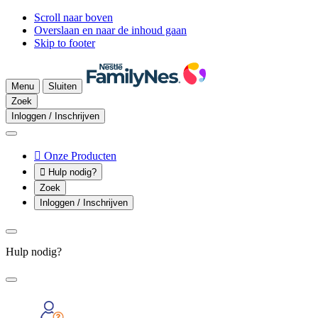
Scroll naar boven
Overslaan en naar de inhoud gaan
Skip to footer
Menu
Sluiten
Zoek
Inloggen / Inschrijven

Onze Producten

Hulp nodig?
Zoek
Inloggen / Inschrijven
Hulp nodig?