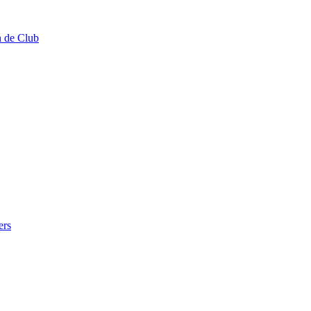
n de Club
ers