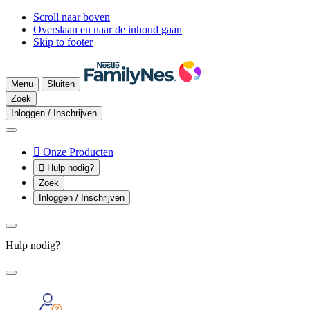
Scroll naar boven
Overslaan en naar de inhoud gaan
Skip to footer
Menu
Sluiten
Zoek
Inloggen / Inschrijven

Onze Producten

Hulp nodig?
Zoek
Inloggen / Inschrijven
Hulp nodig?