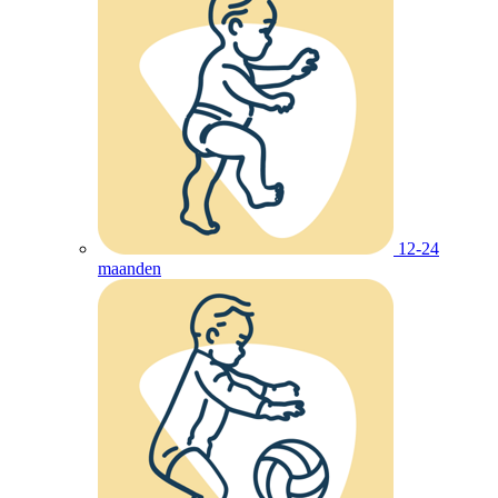
12-24
maanden