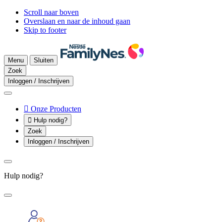
Scroll naar boven
Overslaan en naar de inhoud gaan
Skip to footer
Menu
Sluiten
Zoek
Inloggen / Inschrijven

Onze Producten

Hulp nodig?
Zoek
Inloggen / Inschrijven
Hulp nodig?