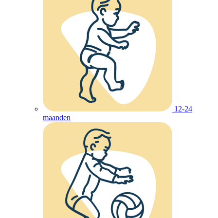
12-24
maanden