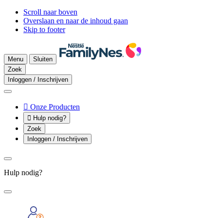
Scroll naar boven
Overslaan en naar de inhoud gaan
Skip to footer
Menu
Sluiten
Zoek
Inloggen / Inschrijven

Onze Producten

Hulp nodig?
Zoek
Inloggen / Inschrijven
Hulp nodig?