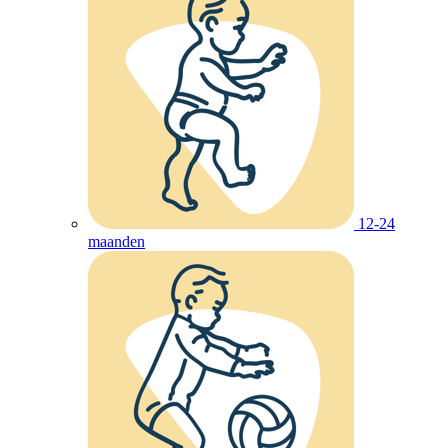
12-24
maanden