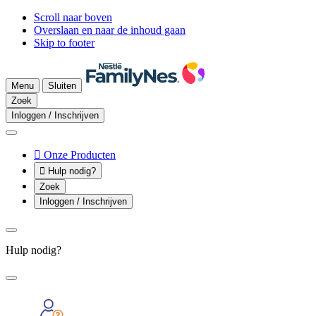
Scroll naar boven
Overslaan en naar de inhoud gaan
Skip to footer
Menu
Sluiten
Zoek
Inloggen / Inschrijven

Onze Producten

Hulp nodig?
Zoek
Inloggen / Inschrijven
Hulp nodig?