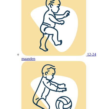
12-24
maanden