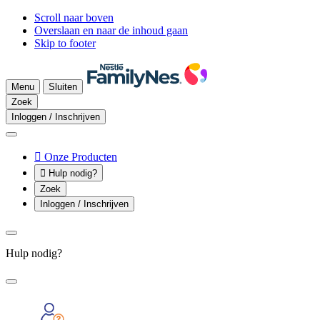
Scroll naar boven
Overslaan en naar de inhoud gaan
Skip to footer
Menu
Sluiten
Zoek
Inloggen / Inschrijven

Onze Producten

Hulp nodig?
Zoek
Inloggen / Inschrijven
Hulp nodig?