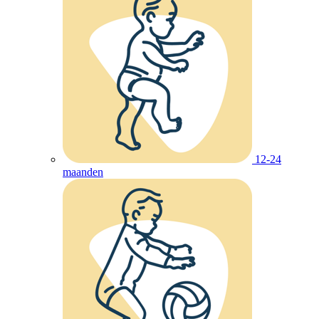
12-24
maanden