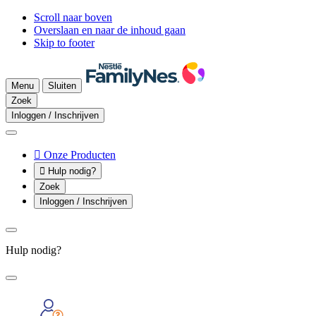
Scroll naar boven
Overslaan en naar de inhoud gaan
Skip to footer
Menu
Sluiten
Zoek
Inloggen / Inschrijven

Onze Producten

Hulp nodig?
Zoek
Inloggen / Inschrijven
Hulp nodig?