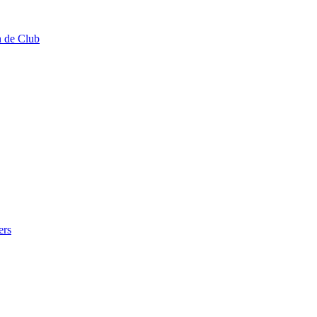
n de Club
ers