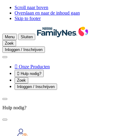
Scroll naar boven
Overslaan en naar de inhoud gaan
Skip to footer
Menu
Sluiten
Zoek
Inloggen / Inschrijven

Onze Producten

Hulp nodig?
Zoek
Inloggen / Inschrijven
Hulp nodig?