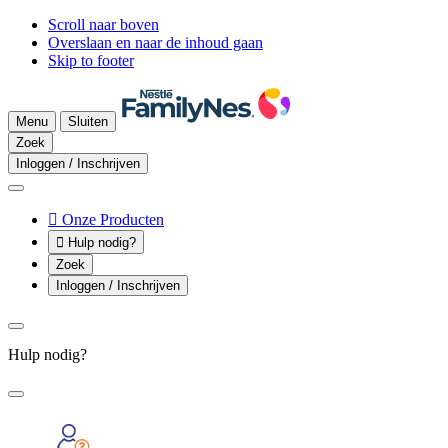
Scroll naar boven
Overslaan en naar de inhoud gaan
Skip to footer
Menu
Sluiten
Zoek
Inloggen / Inschrijven

Onze Producten

Hulp nodig?
Zoek
Inloggen / Inschrijven
Hulp nodig?