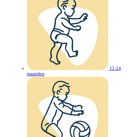
12-24
maanden