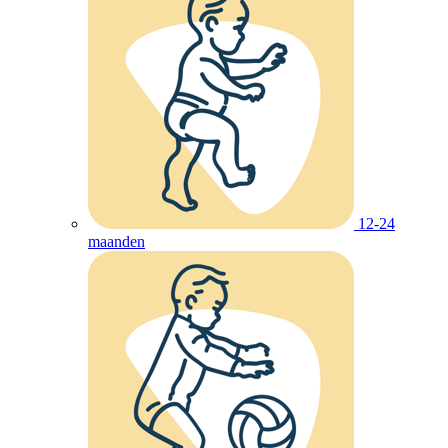
12-24
maanden