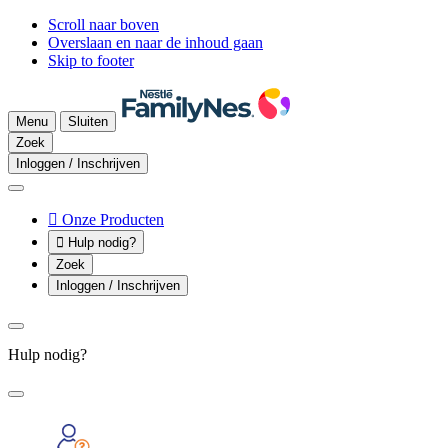
Scroll naar boven
Overslaan en naar de inhoud gaan
Skip to footer
Menu
Sluiten
Zoek
Inloggen / Inschrijven

Onze Producten

Hulp nodig?
Zoek
Inloggen / Inschrijven
Hulp nodig?