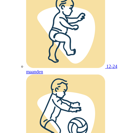
12-24
maanden