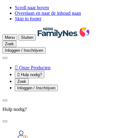
Scroll naar boven
Overslaan en naar de inhoud gaan
Skip to footer
Menu
Sluiten
Zoek
Inloggen / Inschrijven

Onze Producten

Hulp nodig?
Zoek
Inloggen / Inschrijven
Hulp nodig?