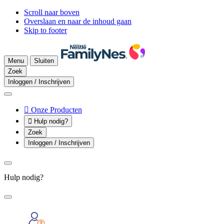
Scroll naar boven
Overslaan en naar de inhoud gaan
Skip to footer
Menu
Sluiten
Zoek
Inloggen / Inschrijven

Onze Producten

Hulp nodig?
Zoek
Inloggen / Inschrijven
Hulp nodig?