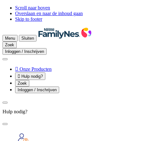
Scroll naar boven
Overslaan en naar de inhoud gaan
Skip to footer
Menu
Sluiten
Zoek
Inloggen / Inschrijven

Onze Producten

Hulp nodig?
Zoek
Inloggen / Inschrijven
Hulp nodig?