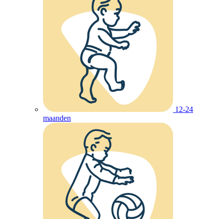
12-24
maanden