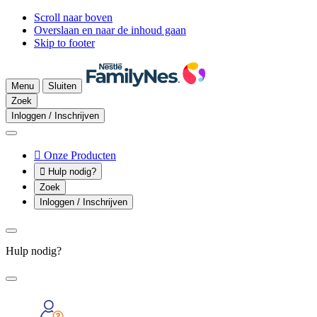
Scroll naar boven
Overslaan en naar de inhoud gaan
Skip to footer
Menu
Sluiten
Zoek
Inloggen / Inschrijven

Onze Producten

Hulp nodig?
Zoek
Inloggen / Inschrijven
Hulp nodig?