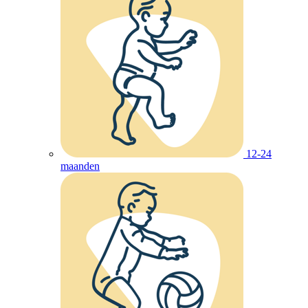
12-24
maanden