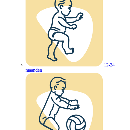
12-24
maanden