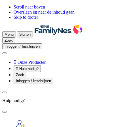
Scroll naar boven
Overslaan en naar de inhoud gaan
Skip to footer
Menu
Sluiten
Zoek
Inloggen / Inschrijven

Onze Producten

Hulp nodig?
Zoek
Inloggen / Inschrijven
Hulp nodig?