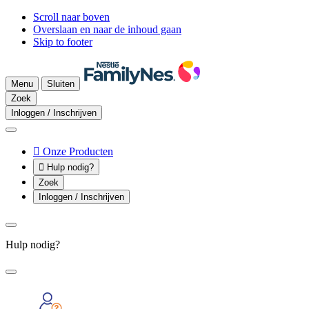
Scroll naar boven
Overslaan en naar de inhoud gaan
Skip to footer
Menu
Sluiten
Zoek
Inloggen / Inschrijven

Onze Producten

Hulp nodig?
Zoek
Inloggen / Inschrijven
Hulp nodig?