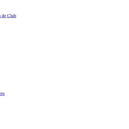
n de Club
ers