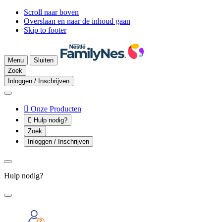
Scroll naar boven
Overslaan en naar de inhoud gaan
Skip to footer
Menu
Sluiten
Zoek
Inloggen / Inschrijven

Onze Producten

Hulp nodig?
Zoek
Inloggen / Inschrijven
Hulp nodig?