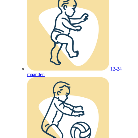
12-24
maanden