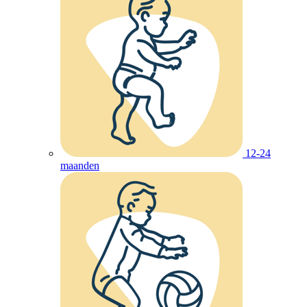
12-24
maanden