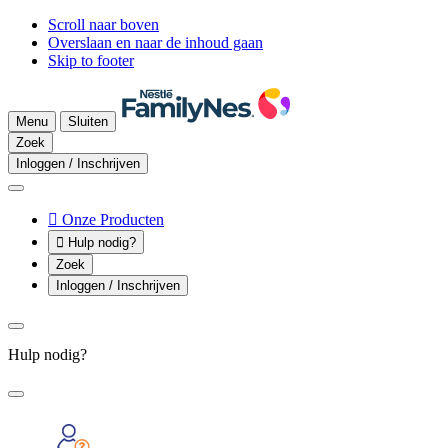
Scroll naar boven
Overslaan en naar de inhoud gaan
Skip to footer
Menu
Sluiten
Zoek
Inloggen / Inschrijven

Onze Producten

Hulp nodig?
Zoek
Inloggen / Inschrijven
Hulp nodig?