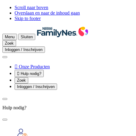
Scroll naar boven
Overslaan en naar de inhoud gaan
Skip to footer
Menu
Sluiten
Zoek
Inloggen / Inschrijven

Onze Producten

Hulp nodig?
Zoek
Inloggen / Inschrijven
Hulp nodig?