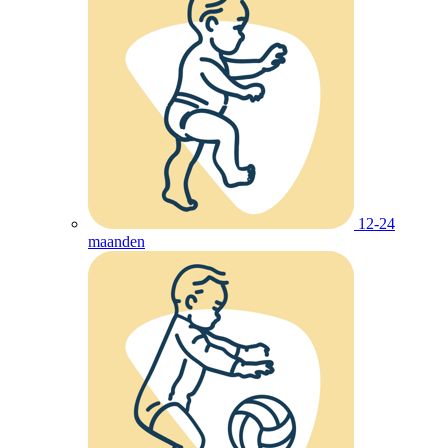
12-24
maanden