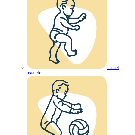
12-24
maanden