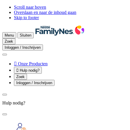
Scroll naar boven
Overslaan en naar de inhoud gaan
Skip to footer
Menu
Sluiten
Zoek
Inloggen / Inschrijven

Onze Producten

Hulp nodig?
Zoek
Inloggen / Inschrijven
Hulp nodig?